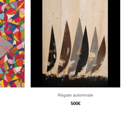
Régate automnale
500
€