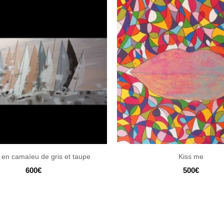
en camaïeu de gris et taupe
Kiss me
600
€
500
€