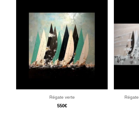
Régate verte
Régate 
550
€